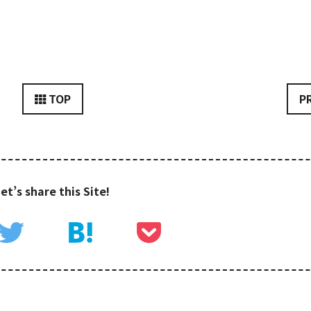
TOP
P
et’s share this Site!