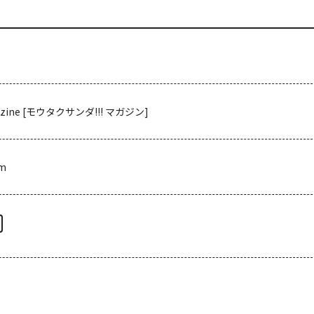
gazine [モウタクサンダ!!! マガジン]
om