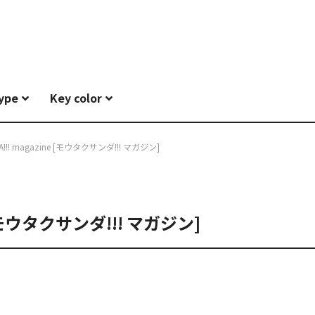
type
Key color
A!!! magazine [モウタクサンダ!!! マガジン]
e [モウタクサンダ!!! マガジン]