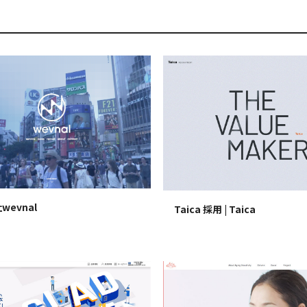
wevnal
Taica 採用 | Taica