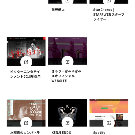
前野健太
StarChorus |
STARFLYER スターフ
ライヤー
きゃりーぱみゅぱみ
ビクターエンタテイ
ゅオフィシャル
ンメント2018年採用
WEBSITE
水曜日のカンパネラ
KENJI ENDO
Spotify