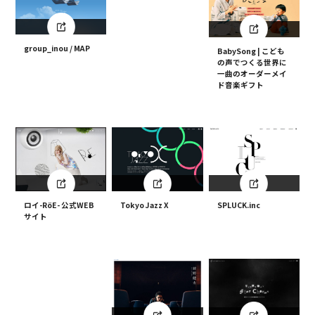
group_inou / MAP
BabySong | こども
の声でつくる世界に
一曲のオーダーメイ
ド音楽ギフト
ロイ-RöE- 公式WEB
Tokyo Jazz X
SPLUCK.inc
サイト