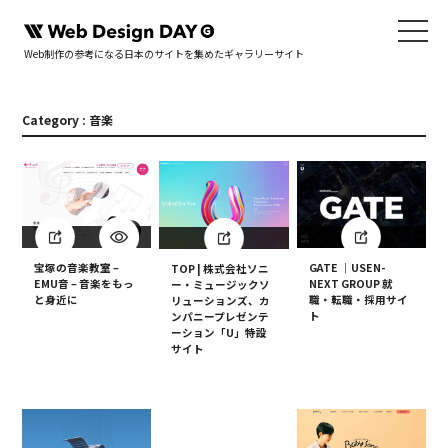
Web制作の参考になる日本のサイトを集めたギャラリーサイト
Category : 音楽
GATE ｜USEN-
宝塚の音楽教室 –
TOP | 株式会社ソニ
NEXT GROUP 就
EMU音 – 音楽をもっ
ー・ミュージックソ
職・転職・採用サイ
と身近に
リューションズ、カ
ト
ンパニープレゼンテ
ーション「U」特設
サイト