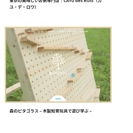
東京の美味しいお粥専門店｜CAYU des ROIS（カ
ユ・デ・ロワ）
森のピタゴラス – 木製知育玩具で遊び学ぶ –