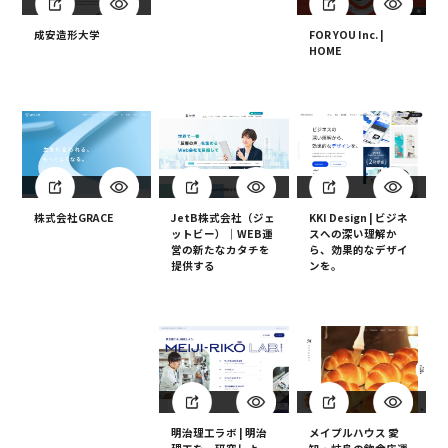
成安造形大学
FOR YOU Inc. |
HOME
JetB株式会社（ジェ
株式会社GRACE
KKI Design | ビジネ
ットビー）｜WEB運
スへの深い理解か
営の新たなカタチを
ら、効果的なデザイ
提供する
ンを。
明治理工ラボ | 明治
メイプルハウス 愛