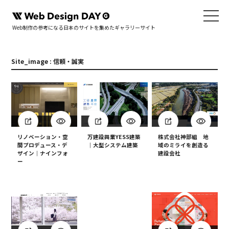
Web制作の参考になる日本のサイトを集めたギャラリーサイト
Site_image : 信頼・誠実
リノベーション・空
万建設興業YESS建築
株式会社神部組 地
間プロデュース・デ
｜大型システム建築
域のミライを創造る
ザイン｜ナインフォ
建設会社
ー