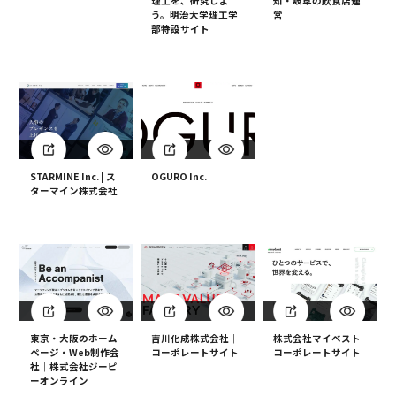
理工を、研究しよ
知・岐阜の飲食店運
う。明治大学理工学
営
部特設サイト
STARMINE Inc. | ス
OGURO Inc.
ターマイン株式会社
吉川化成株式会社｜
東京・大阪のホーム
株式会社マイベスト
コーポレートサイト
ページ・Web制作会
コーポレートサイト
社｜株式会社ジーピ
ーオンライン