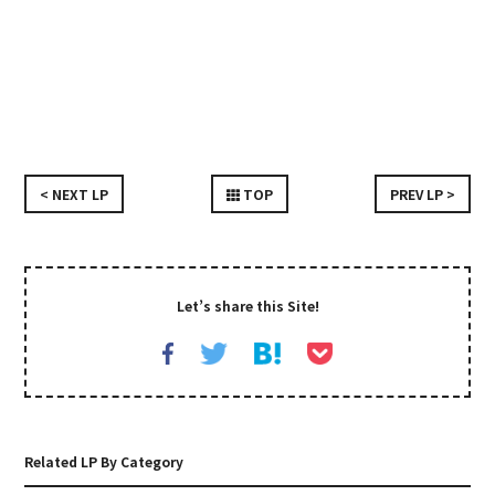
< NEXT LP
TOP
PREV LP >
Let’s share this Site!
Related LP By Category