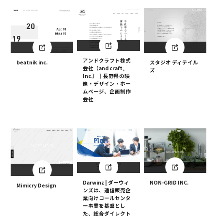
アンドクラフト株式
beatnik inc.
スタジオ ディテイル
会社（and craft,
ズ
Inc.）｜長野県の映
像・デザイン・ホー
ムページ、企画制作
会社
Darwinz | ダーウィ
NON-GRID INC.
Mimicry Design
ンズは、通信販売企
業向けコールセンタ
ー事業を基盤とし
た、総合ダイレクト