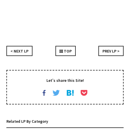
< NEXT LP
TOP
PREV LP >
Let’s share this Site!
Related LP By Category