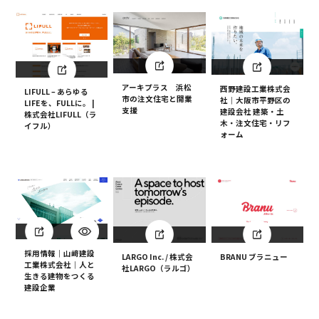
アーキプラス 浜松
西野建設工業株式会
LIFULL – あらゆる
市の注文住宅と開業
社｜大阪市平野区の
LIFEを、FULLに。 |
支援
建設会社 建築・土
株式会社LIFULL（ラ
木・注文住宅・リフ
イフル）
ォーム
採用情報｜山﨑建設
LARGO Inc. / 株式会
BRANU ブラニュー
工業株式会社｜人と
社LARGO（ラルゴ）
生きる建物をつくる
建設企業