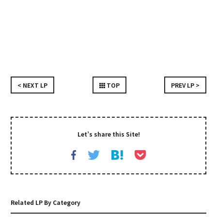
< NEXT LP
TOP
PREV LP >
Let’s share this Site!
Related LP By Category