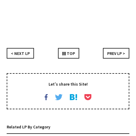
< NEXT LP
TOP
PREV LP >
Let’s share this Site!
Related LP By Category