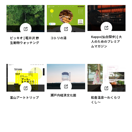
Kappo(仙台闊歩) | 大
ピッキオ | 軽井沢 野
コトリの湯
人のためのプレミア
生動物ウォッチング
ムマガジン
瀬戸内経済文化圏
富山アートトリップ
和倉温泉～わくらづ
くし～