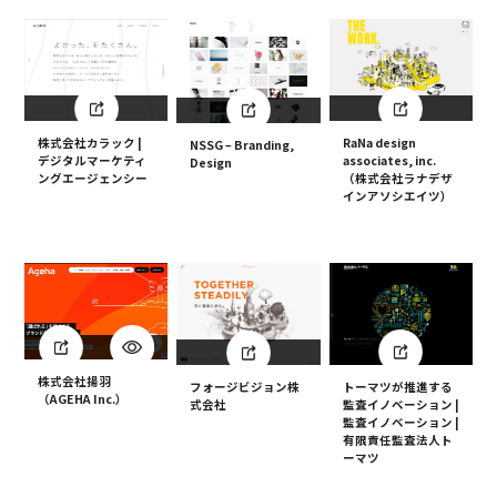
株式会社カラック |
RaNa design
NSSG – Branding,
デジタルマーケティ
associates, inc.
Design
ングエージェンシー
（株式会社ラナデザ
インアソシエイツ）
株式会社揚羽
トーマツが推進する
フォージビジョン株
（AGEHA Inc.）
監査イノベーション |
式会社
監査イノベーション |
有限責任監査法人ト
ーマツ