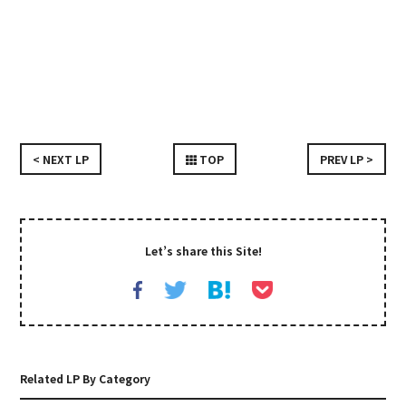
< NEXT LP
TOP
PREV LP >
Let’s share this Site!
Related LP By Category