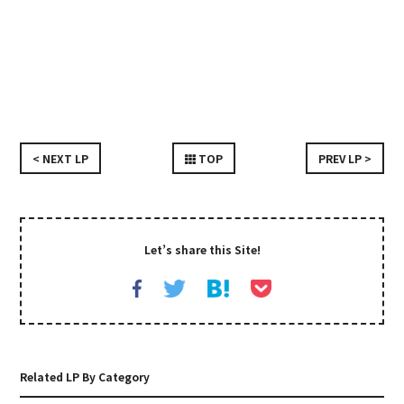
< NEXT LP
TOP
PREV LP >
Let’s share this Site!
Related LP By Category