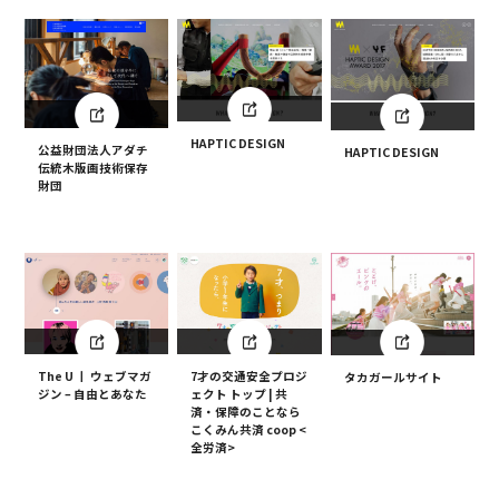
HAPTIC DESIGN
公益財団法人アダチ
HAPTIC DESIGN
伝統木版画技術保存
財団
The U 丨 ウェブマガ
7才の交通安全プロジ
タカガールサイト
ジン – 自由とあなた
ェクト トップ | 共
済・保障のことなら
こくみん共済 coop <
全労済>