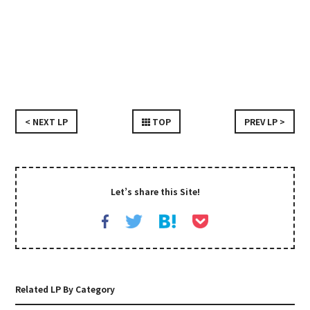
< NEXT LP
TOP
PREV LP >
Let’s share this Site!
Related LP By Category