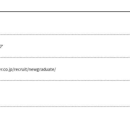
ア
r.co.jp/recruit/newgraduate/