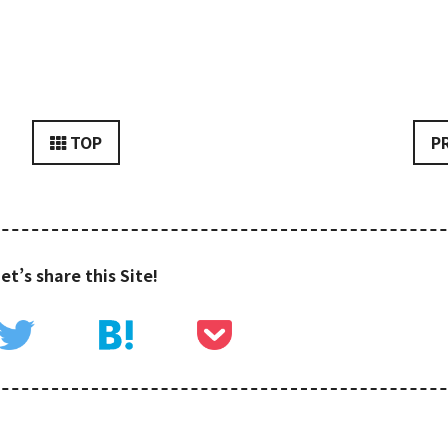
TOP
P
et’s share this Site!