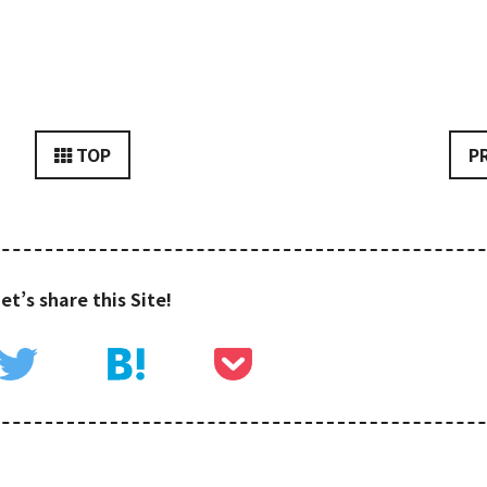
TOP
P
et’s share this Site!