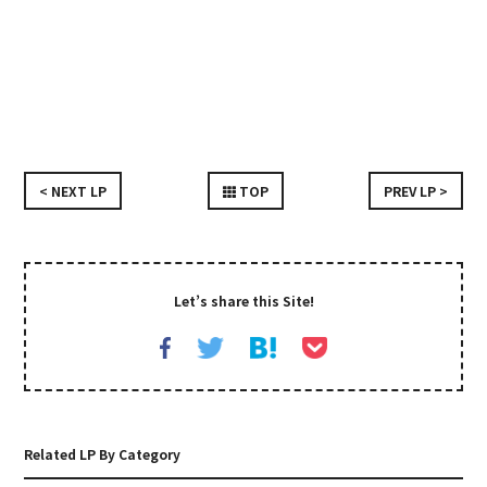
< NEXT LP
TOP
PREV LP >
Let’s share this Site!
Related LP By Category