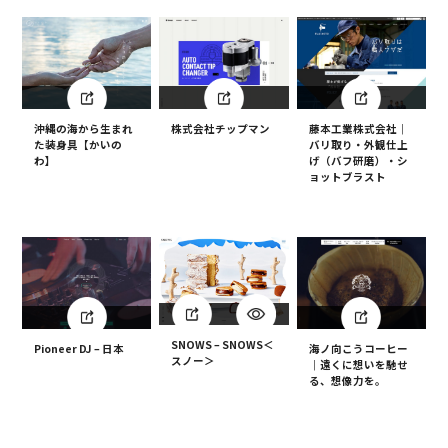
沖縄の海から生まれ
藤本工業株式会社｜
株式会社チップマン
た装身具【かいの
バリ取り・外観仕上
わ】
げ（バフ研磨）・シ
ョットブラスト
SNOWS – SNOWS＜
海ノ向こうコーヒー
Pioneer DJ – 日本
スノー＞
｜遠くに想いを馳せ
る、想像力を。