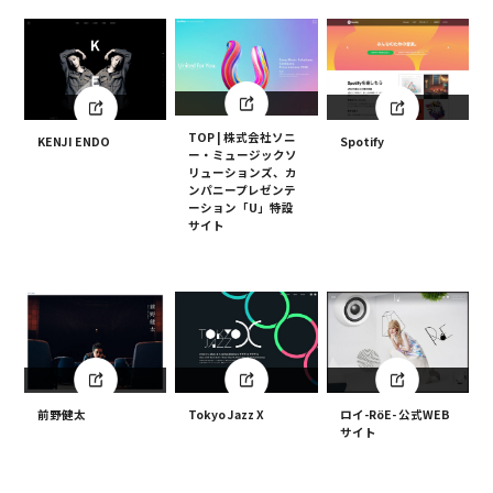
TOP | 株式会社ソニ
KENJI ENDO
Spotify
ー・ミュージックソ
リューションズ、カ
ンパニープレゼンテ
ーション「U」特設
サイト
Tokyo Jazz X
ロイ-RöE- 公式WEB
前野健太
サイト