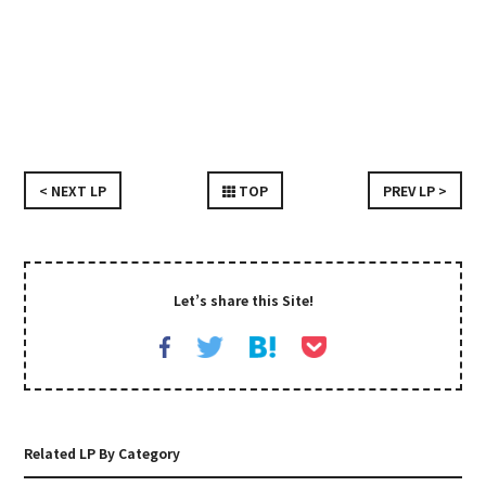
< NEXT LP
TOP
PREV LP >
Let’s share this Site!
Related LP By Category