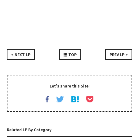
< NEXT LP
TOP
PREV LP >
Let’s share this Site!
Related LP By Category