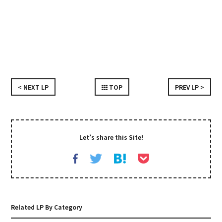
< NEXT LP
TOP
PREV LP >
Let’s share this Site!
Related LP By Category