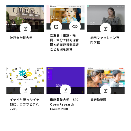
森友会｜東京・福
織田ファッション専
神戸女学院大学
岡・大分で認可保育
門学校
園と幼保連携型認定
こども園を運営
イヤイヤ研 イヤイヤ
慶應義塾大学｜SFC
愛宕幼稚園
期に、ウフフとアハ
Open Research
ハを。
Forum 2018