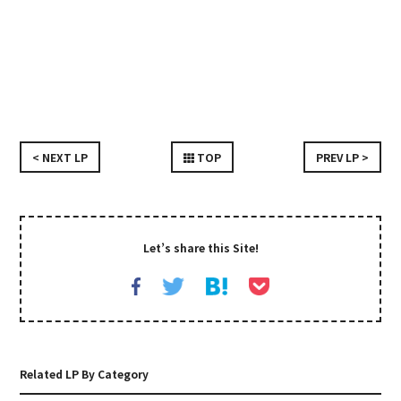
< NEXT LP
TOP
PREV LP >
Let’s share this Site!
Related LP By Category