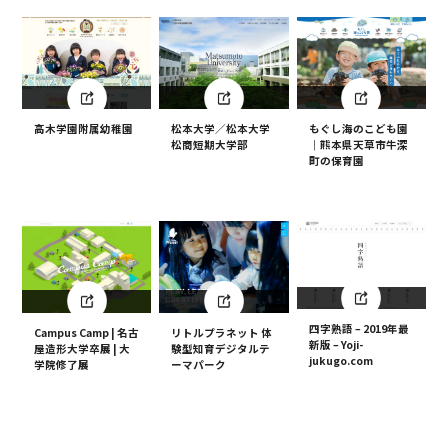
松本大学／松本大学
もぐし海のこども園
高木学園附属幼稚園
松商短期大学部
｜熊本県天草市牛深
町の保育園
四字熟語 – 2019年最
Campus Camp | 名古
リトルプラネット 体
新版 – Yoji-
屋造形大学卒展 | 大
験型知育デジタルテ
jukugo.com
学院修了展
ーマパーク