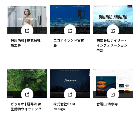
採用情報 | 株式会社
エコアイランド宮古
株式会社デイリー・
旅工房
島
インフォメーション
中部
ピッキオ | 軽井沢 野
株式会社field
音羽山 清水寺
生動物ウォッチング
design