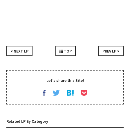
< NEXT LP
TOP
PREV LP >
Let’s share this Site!
Related LP By Category