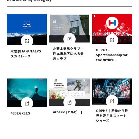
北熊本乗馬クラブ –
HEROs –
木曽駒 JAPAN ALPS
熊本市北区にある乗
Sportsmanship for
スカイレース
馬クラブ
the future –
ORPHE｜足元から世
arbeee [アルビー]
43DEGREES
界を変えるスマート
シューズ