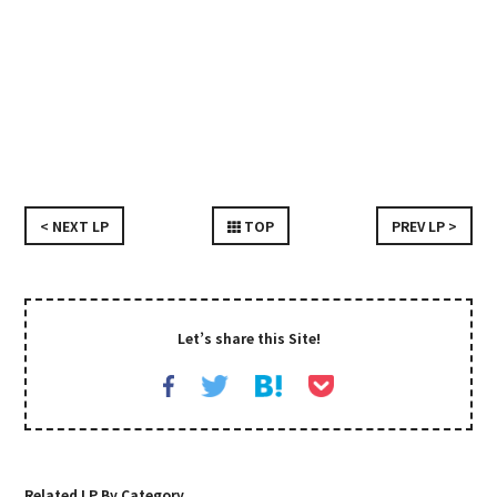
< NEXT LP
TOP
PREV LP >
Let’s share this Site!
Related LP By Category